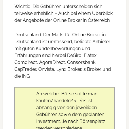
Wichtig: Die Gebühren unterscheiden sich
teilweise erheblich – Auch bei einem Überblick
der Angebote der Online Broker in Österreich.
Deutschland: Der Markt für Online Broker in
Deutschland ist umfassend, beliebte Anbieter
mit guten Kundenbewertungen und
Erfahrungen sind hierbei DeGiro, Flatex,
Comdirect, AgoraDirect, Consorsbank,
CapTrader, Onvista, Lynx Broker, s Broker und
die ING.
An welcher Börse sollte man
kaufen/handeln? > Dies ist
abhängig von den jeweiligen
Gebühren sowie dem geplanten
Investment. Je nach Börsenplatz
werden verschiedene