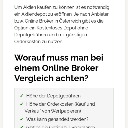
Um Aktien kaufen zu können ist es notwendig
ein Aktiendepot zu eröffnen. Je nach Anbieter
bzw. Online Broker in Österreich gibt es die
Option ein Kostenloses Depot ohne
Depotgebühren und mit günstigen
Orderkosten zu nutzen.
Worauf muss man bei
einem Online Broker
Vergleich achten?
Höhe der Depotgebühren
Höhe der Orderkosten (Kauf und
Verkauf von Wertpapieren)
Was kann gehandelt werden?
Gibt es die Option für Sparpläne?