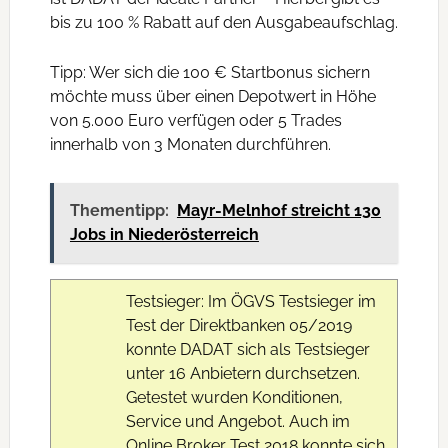
bis zu 100 % Rabatt auf den Ausgabeaufschlag.
Tipp: Wer sich die 100 € Startbonus sichern
möchte muss über einen Depotwert in Höhe
von 5.000 Euro verfügen oder 5 Trades
innerhalb von 3 Monaten durchführen.
Thementipp:
Mayr-Melnhof streicht 130
Jobs in Niederösterreich
Testsieger: Im ÖGVS Testsieger im
Test der Direktbanken 05/2019
konnte DADAT sich als Testsieger
unter 16 Anbietern durchsetzen.
Getestet wurden Konditionen,
Service und Angebot. Auch im
Online Broker Test 2018 konnte sich