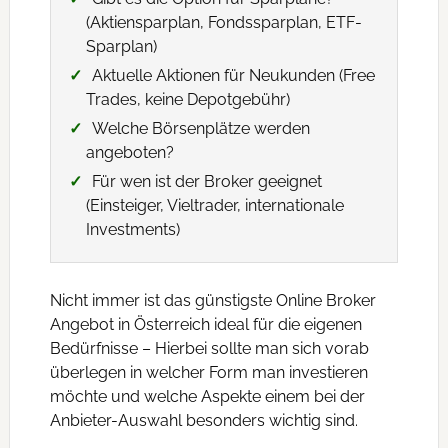
(Aktiensparplan, Fondssparplan, ETF-
Sparplan)
Aktuelle Aktionen für Neukunden (Free
Trades, keine Depotgebühr)
Welche Börsenplätze werden
angeboten?
Für wen ist der Broker geeignet
(Einsteiger, Vieltrader, internationale
Investments)
Nicht immer ist das günstigste Online Broker
Angebot in Österreich ideal für die eigenen
Bedürfnisse – Hierbei sollte man sich vorab
überlegen in welcher Form man investieren
möchte und welche Aspekte einem bei der
Anbieter-Auswahl besonders wichtig sind.