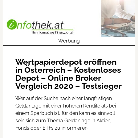
Werbung
Wertpapierdepot eröffnen
in Österreich – Kostenloses
Depot – Online Broker
Vergleich 2020 – Testsieger
Wer auf der Suche nach einer langfristigen
Geldanlage mit einer höheren Rendite als bei
einem Sparbuch ist, für den kann es sinnvoll
sein sich zum Thema Geldanlage in Aktien,
Fonds oder ETFs zu informieren.