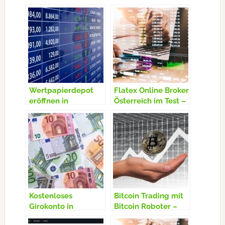
Wertpapierdepot
Flatex Online Broker
eröffnen in
Österreich im Test –
Österreich –
Erfahrungen,
Kostenloses Depot –
Vorteile, Gebühren
Online Broker
Vergleich 2020 –
Testsieger
Kostenloses
Bitcoin Trading mit
Girokonto in
Bitcoin Roboter –
Österreich – Gratis
Bitcoin Gemini im