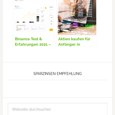
Konto online
Test & Erfahrung
eröffnen
Binance Test &
Aktien kaufen für
Erfahrungen 2021 –
Anfänger in
Gebühren & Vorteile
Österreich –
– Seriös oder
Aktienkauf Tipps
Betrug?
SPARZINSEN EMPFEHLUNG