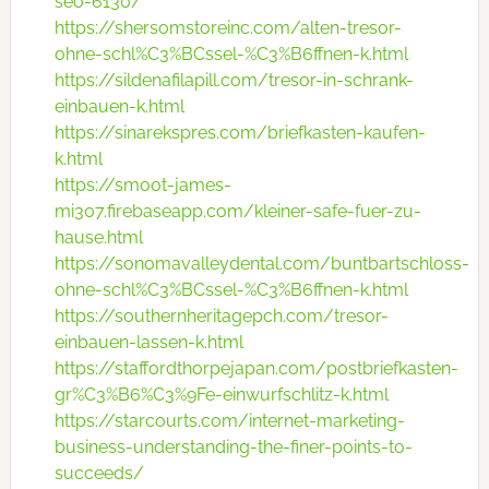
seo-6130/
https://shersomstoreinc.com/alten-tresor-
ohne-schl%C3%BCssel-%C3%B6ffnen-k.html
https://sildenafilapill.com/tresor-in-schrank-
einbauen-k.html
https://sinarekspres.com/briefkasten-kaufen-
k.html
https://smoot-james-
mi307.firebaseapp.com/kleiner-safe-fuer-zu-
hause.html
https://sonomavalleydental.com/buntbartschloss-
ohne-schl%C3%BCssel-%C3%B6ffnen-k.html
https://southernheritagepch.com/tresor-
einbauen-lassen-k.html
https://staffordthorpejapan.com/postbriefkasten-
gr%C3%B6%C3%9Fe-einwurfschlitz-k.html
https://starcourts.com/internet-marketing-
business-understanding-the-finer-points-to-
succeeds/