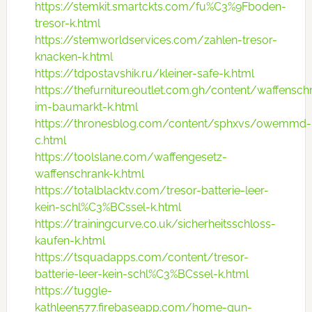
https://stemkit.smartckts.com/fu%C3%9Fboden-
tresor-k.html
https://stemworldservices.com/zahlen-tresor-
knacken-k.html
https://tdpostavshik.ru/kleiner-safe-k.html
https://thefurnitureoutlet.com.gh/content/waffensch
im-baumarkt-k.html
https://thronesblog.com/content/sphxvs/owemmd-
c.html
https://toolslane.com/waffengesetz-
waffenschrank-k.html
https://totalblacktv.com/tresor-batterie-leer-
kein-schl%C3%BCssel-k.html
https://trainingcurve.co.uk/sicherheitsschloss-
kaufen-k.html
https://tsquadapps.com/content/tresor-
batterie-leer-kein-schl%C3%BCssel-k.html
https://tuggle-
kathleen577.firebaseapp.com/home-gun-