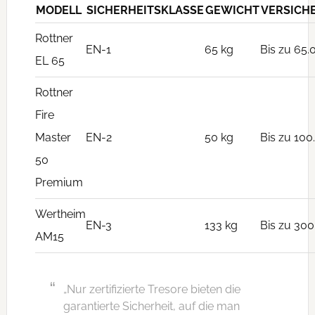
MODELL
SICHERHEITSKLASSE
GEWICHT
VERSICH
Rottner
EN-1
65 kg
Bis zu 65.
EL 65
Rottner
Fire
Master
EN-2
50 kg
Bis zu 10
50
Premium
Wertheim
EN-3
133 kg
Bis zu 30
AM15
„Nur zertifizierte Tresore bieten die
garantierte Sicherheit, auf die man