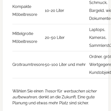
Schmuck,
Kompakte
10-20 Liter
Bargeld, wi
Möbeltresore
Dokumente
Laptops,
Mittelgroße
20-50 Liter
Kameras,
Möbeltresore
Sammlerst
Ordner, grö
Großraumtresore
50-100 Liter und mehr
Wertgegens
Kunstobjek
Wählen Sie einen
Tresor
für
wertsachen sicher
aufbewahren
, denkt an die Zukunft. Eine gute
Planung und etwas mehr Platz sind sicher.