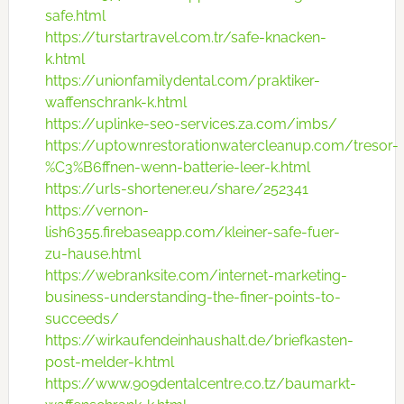
safe.html
https://turstartravel.com.tr/safe-knacken-
k.html
https://unionfamilydental.com/praktiker-
waffenschrank-k.html
https://uplinke-seo-services.za.com/imbs/
https://uptownrestorationwatercleanup.com/tresor-
%C3%B6ffnen-wenn-batterie-leer-k.html
https://urls-shortener.eu/share/252341
https://vernon-
lish6355.firebaseapp.com/kleiner-safe-fuer-
zu-hause.html
https://webranksite.com/internet-marketing-
business-understanding-the-finer-points-to-
succeeds/
https://wirkaufendeinhaushalt.de/briefkasten-
post-melder-k.html
https://www.909dentalcentre.co.tz/baumarkt-