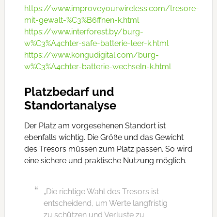
https://www.improveyourwireless.com/tresore-
mit-gewalt-%C3%B6ffnen-k.html
https://www.interforest.by/burg-
w%C3%A4chter-safe-batterie-leer-k.html
https://www.kongudigital.com/burg-
w%C3%A4chter-batterie-wechseln-k.html
Platzbedarf und
Standortanalyse
Der Platz am vorgesehenen Standort ist
ebenfalls wichtig. Die Größe und das Gewicht
des Tresors müssen zum Platz passen. So wird
eine sichere und praktische Nutzung möglich.
„Die richtige Wahl des Tresors ist
entscheidend, um Werte langfristig
zu schützen und Verluste zu